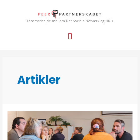
Gå
Hovedmenu
til
indholdet
Et samarbejde mellem Det Sociale Netværk og SIND
Artikler
Reportage
fra
læringssymposium: