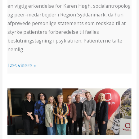
en vigtig erkendelse for Karen Høgh, socialantropolog
og peer-medarbejder i Region Syddanmark, da hun
afprøvede personlige statements som redskab til at
styrke patienters forberedelse til fælles
beslutningstagning i psykiatrien. Patienterne talte
nemlig
Læs videre »
Peer
Support
Gains
Momentum
in
Lithuania