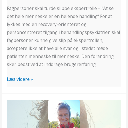
Fagpersoner skal turde slippe ekspertrolle – ”At se
det hele menneske er en helende handling” For at
lykkes med en recovery-orienteret og
personcentreret tilgang i behandlingspsykiatrien skal
fagpersoner kunne give slip på ekspertrollen,
acceptere ikke at have alle svar og i stedet møde
patienten menneske til menneske. Den forandring
sker bedst ved at inddrage brugererfaring
Læs videre »
En
frivillig
finder
vej