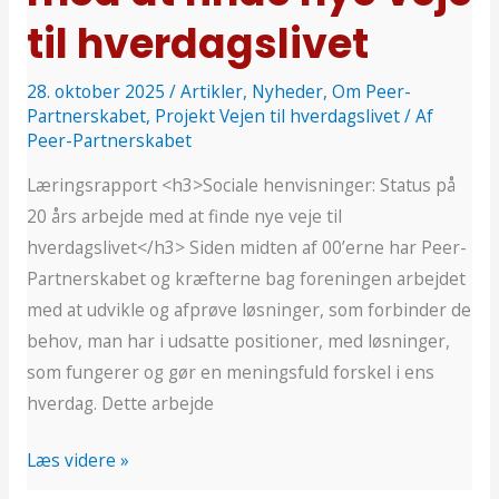
til
til hverdagslivet
hverdagslivet
28. oktober 2025
/
Artikler
,
Nyheder
,
Om Peer-
Partnerskabet
,
Projekt Vejen til hverdagslivet
/ Af
Peer-Partnerskabet
Læringsrapport <h3>Sociale henvisninger: Status på
20 års arbejde med at finde nye veje til
hverdagslivet</h3> Siden midten af 00’erne har Peer-
Partnerskabet og kræfterne bag foreningen arbejdet
med at udvikle og afprøve løsninger, som forbinder de
behov, man har i udsatte positioner, med løsninger,
som fungerer og gør en meningsfuld forskel i ens
hverdag. Dette arbejde
Læs videre »