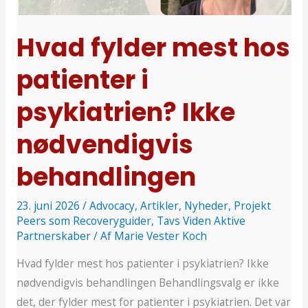
i
psykiatrien?
Hvad fylder mest hos
Ikke
patienter i
nødvendigvis
behandlingen
psykiatrien? Ikke
nødvendigvis
behandlingen
23. juni 2026
/
Advocacy
,
Artikler
,
Nyheder
,
Projekt
Peers som Recoveryguider
,
Tavs Viden Aktive
Partnerskaber
/ Af
Marie Vester Koch
Hvad fylder mest hos patienter i psykiatrien? Ikke
nødvendigvis behandlingen Behandlingsvalg er ikke
det, der fylder mest for patienter i psykiatrien. Det var