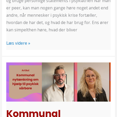
og bruge personlige statements i psykiatrien Når man
er peer, kan man nogen gange høre noget andet end
andre, når mennesker i psykisk krise fortæller,
hvordan de har det, og hvad de har brug for. Ens ører
kan simpelthen høre, hvad der bliver
Læs videre »
Kommunal
nytænkning
om
hjælp
til
psykisk
sårbare
Kommunal