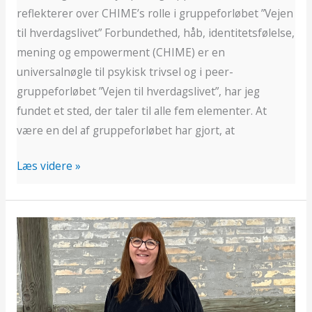
reflekterer over CHIME’s rolle i gruppeforløbet ”Vejen
til hverdagslivet” Forbundethed, håb, identitetsfølelse,
mening og empowerment (CHIME) er en
universalnøgle til psykisk trivsel og i peer-
gruppeforløbet ”Vejen til hverdagslivet”, har jeg
fundet et sted, der taler til alle fem elementer. At
være en del af gruppeforløbet har gjort, at
Læs videre »
Ny
podcast,
del
1:
Ører,