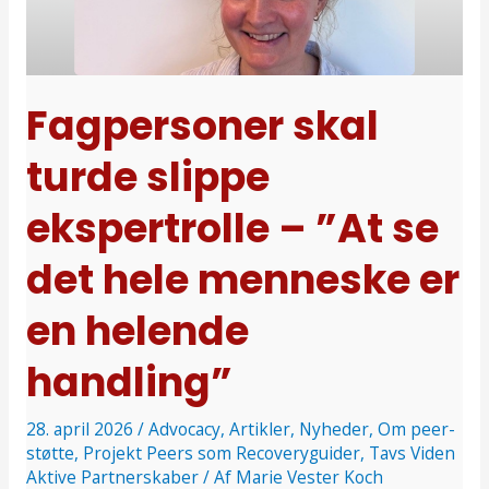
slippe
ekspertrolle
–
”At
Fagpersoner skal
se
turde slippe
det
hele
ekspertrolle – ”At se
menneske
er
det hele menneske er
en
en helende
helende
handling”
handling”
28. april 2026
/
Advocacy
,
Artikler
,
Nyheder
,
Om peer-
støtte
,
Projekt Peers som Recoveryguider
,
Tavs Viden
Aktive Partnerskaber
/ Af
Marie Vester Koch