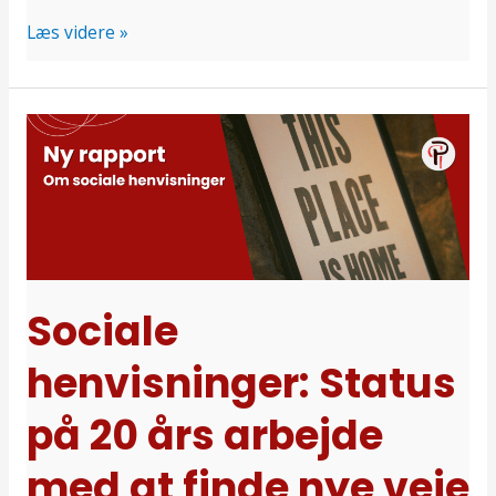
Læs videre »
Sociale
henvisninger:
Status
på
20
års
arbejde
Sociale
med
henvisninger: Status
at
finde
på 20 års arbejde
nye
veje
med at finde nye veje