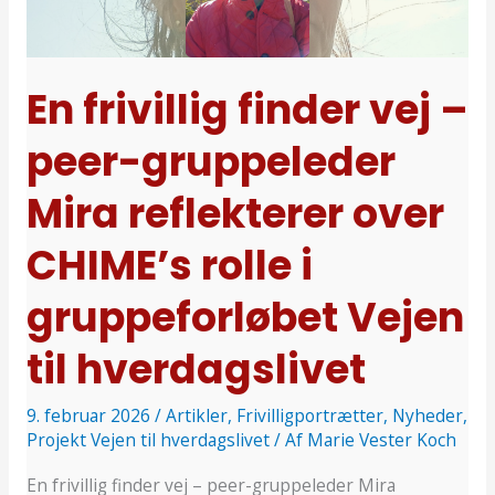
–
peer-
gruppeleder
En frivillig finder vej –
Mira
peer-gruppeleder
reflekterer
over
Mira reflekterer over
CHIME’s
rolle
CHIME’s rolle i
i
gruppeforløbet Vejen
gruppeforløbet
Vejen
til hverdagslivet
til
hverdagslivet
9. februar 2026
/
Artikler
,
Frivilligportrætter
,
Nyheder
,
Projekt Vejen til hverdagslivet
/ Af
Marie Vester Koch
En frivillig finder vej – peer-gruppeleder Mira