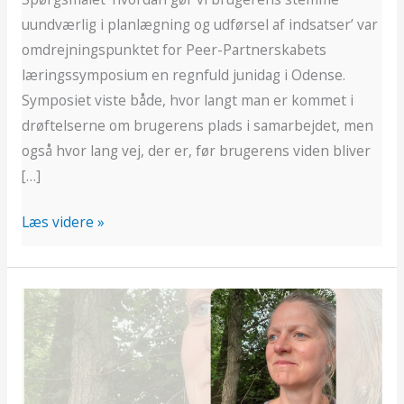
uundværlig i planlægning og udførsel af indsatser’ var
omdrejningspunktet for Peer-Partnerskabets
læringssymposium en regnfuld junidag i Odense.
Symposiet viste både, hvor langt man er kommet i
drøftelserne om brugerens plads i samarbejdet, men
også hvor lang vej, der er, før brugerens viden bliver
[…]
Læs videre »
Hvad
fylder
mest
hos
patienter