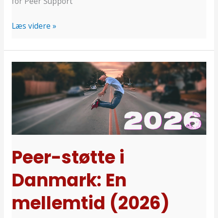
for Peer Support
Læs videre »
Peer-
støtte
i
Danmark:
En
mellemtid
(2026)
Peer-støtte i
Danmark: En
mellemtid (2026)