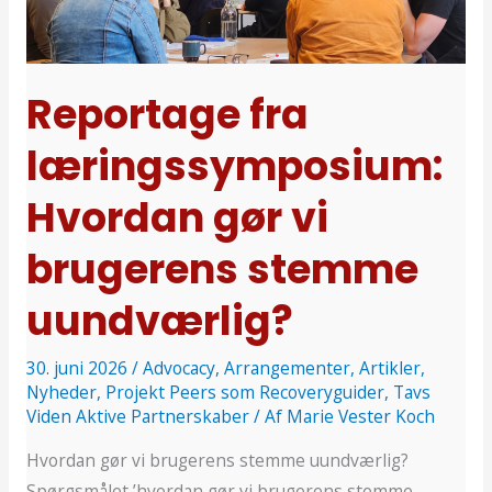
Hvordan
gør
vi
brugerens
Reportage fra
stemme
læringssymposium:
uundværlig?
Hvordan gør vi
brugerens stemme
uundværlig?
30. juni 2026
/
Advocacy
,
Arrangementer
,
Artikler
,
Nyheder
,
Projekt Peers som Recoveryguider
,
Tavs
Viden Aktive Partnerskaber
/ Af
Marie Vester Koch
Hvordan gør vi brugerens stemme uundværlig?
Spørgsmålet ’hvordan gør vi brugerens stemme