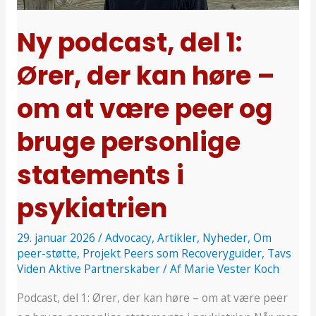
der
kan
Ny podcast, del 1:
høre
Ører, der kan høre –
–
om
om at være peer og
at
være
bruge personlige
peer
statements i
og
bruge
psykiatrien
personlige
statements
29. januar 2026
/
Advocacy
,
Artikler
,
Nyheder
,
Om
i
peer-støtte
,
Projekt Peers som Recoveryguider
,
Tavs
psykiatrien
Viden Aktive Partnerskaber
/ Af
Marie Vester Koch
Podcast, del 1: Ører, der kan høre – om at være peer