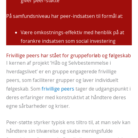
giver peer-støtte
På samfundsniveau har peer-indsatsen til formål at:
Være omkostnings-effektiv med henblik på at
forankre indsatsen som social investering
Frivillige peers har stået for gruppeforløb og følgeskab
I kernen af projekt ‘Håb og Selvbestemmelse i
hverdagslivet’ er en gruppe engagerede frivillige
peers, som faciliterer grupper og laver individuelt
følgeskab. Som
frivillige peers
tager de udgangspunkt i
deres erfaringer med konstruktivt at håndtere deres
egne sårbarheder og kriser.
Peer-støtte styrker typisk ens tiltro til, at man selv kan
håndtere sin tilværelse og skabe meningsfulde