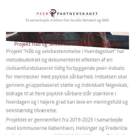
Gå
til
indholdet
Et samarbejde mellem Det Sociale Netværk og SIND
Projekt Håb og Selvbestemmelse i hverdagslivet
Projekt ”Håb og selvbestemmelse i hverdagslivet” har
metodeudviklet og dokumenteret effekten af en
civilsamfundsbaseret tidlig forbyggende peer-indsats
for mennesker med psykisk sårbarhed. Indsatsen skal
gennem gruppebaseret støtte og individuelt følgeskab,
bidrage til at flere psykisk sårbare står stærkere i
hverdagen og i højere grad kan leve en meningsfuld og
selvstændig tilværelse.
Projektet er gennemført fra 2019-2023 i samarbejde
med kommunerne København, Helsingør og Fredericia