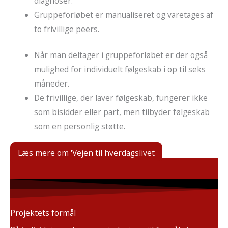
diagnoser.
Gruppeforløbet er manualiseret og varetages af
to frivillige peers.
Når man deltager i gruppeforløbet er der også
mulighed for individuelt følgeskab i op til seks
måneder.
De frivillige, der laver følgeskab, fungerer ikke
som bisidder eller part, men tilbyder følgeskab
som en personlig støtte.
Læs mere om 'Vejen til hverdagslivet
Projektets formål