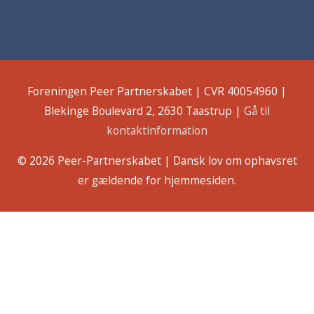
Foreningen Peer Partnerskabet | CVR 40054960 |
Blekinge Boulevard 2, 2630 Taastrup |
Gå til
kontaktinformation
© 2026
Peer-Partnerskabet
| Dansk lov om ophavsret
er gældende for hjemmesiden.