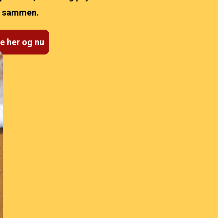
re sammen.
e her og nu