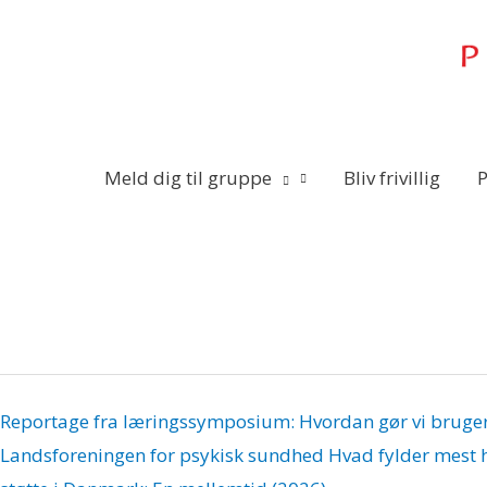
Gå
til
indholdet
Meld dig til gruppe
Bliv frivillig
P
Reportage fra læringssymposium: Hvordan gør vi brug
Landsforeningen for psykisk sundhed
Hvad fylder mest h