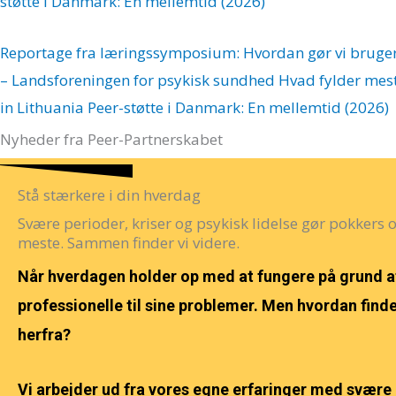
støtte i Danmark: En mellemtid (2026)
Reportage fra læringssymposium: Hvordan gør vi brug
– Landsforeningen for psykisk sundhed
Hvad fylder mest
in Lithuania
Peer-støtte i Danmark: En mellemtid (2026)
Nyheder fra Peer-Partnerskabet
Stå stærkere i din hverdag
Svære perioder, kriser og psykisk lidelse gør pokkers
meste. Sammen finder vi videre.
Når hverdagen holder op med at fungere på grund af
professionelle til sine problemer. Men hvordan finde
herfra?
Vi arbejder ud fra vores egne erfaringer med svære p