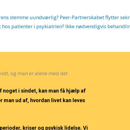
erens stemme uundværlig?
Peer-Partnerskabet flytter sekr
 hos patienter i psykiatrien? Ikke nødvendigvis behandli
 ondt, og man er alene med det
 noget i sindet, kan man få hjælp af
r man ud af, hvordan livet kan leves
erioder, kriser og psykisk lidelse. Vi