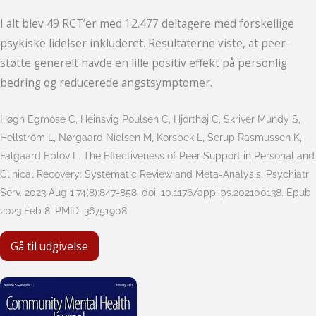
I alt blev 49 RCT’er med 12.477 deltagere med forskellige
psykiske lidelser inkluderet. Resultaterne viste, at peer-
støtte generelt havde en lille positiv effekt på personlig
bedring og reducerede angstsymptomer.
Høgh Egmose C, Heinsvig Poulsen C, Hjorthøj C, Skriver Mundy S,
Hellström L, Nørgaard Nielsen M, Korsbek L, Serup Rasmussen K,
Falgaard Eplov L. The Effectiveness of Peer Support in Personal and
Clinical Recovery: Systematic Review and Meta-Analysis. Psychiatr
Serv. 2023 Aug 1;74(8):847-858. doi: 10.1176/appi.ps.202100138. Epub
2023 Feb 8. PMID: 36751908.
Gå til udgivelse