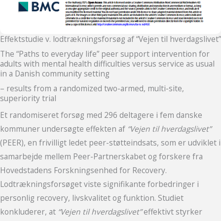
Effektstudie v. lodtrækningsforsøg af “Vejen til hverdagslivet”
The “Paths to everyday life” peer support intervention for
adults with mental health difficulties versus service as usual
in a Danish community setting
– results from a randomized two-armed, multi-site,
superiority trial
Et randomiseret forsøg med 296 deltagere i fem danske
kommuner undersøgte effekten af
“Vejen til hverdagslivet”
(PEER), en frivilligt ledet peer-støtteindsats, som er udviklet i
samarbejde mellem Peer-Partnerskabet og forskere fra
Hovedstadens Forskningsenhed for Recovery.
Lodtrækningsforsøget viste signifikante forbedringer i
personlig recovery, livskvalitet og funktion. Studiet
konkluderer, at
“Vejen til hverdagslivet”
effektivt styrker