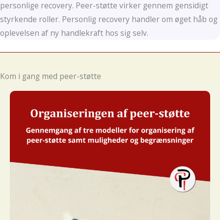
personlige recovery. Peer-støtte virker gennem gensidigt
styrkende roller. Personlig recovery handler om øget håb og
oplevelsen af ny handlekraft hos sig selv.
Kom i gang med peer-støtte