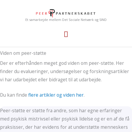
Gå
Hovedmenu
til
indholdet
Et samarbejde mellem Det Sociale Netværk og SIND
Viden om peer-støtte
Der er efterhånden meget god viden om peer-støtte. Her
finder du evalueringer, undersøgelser og forskningsartikler
vi har udarbejdet eller bidraget til at udarbejde.
Du kan finde
flere artikler og viden her
.
Peer-støtte er støtte fra andre, som har egne erfaringer
med psykisk mistrivsel eller psykisk lidelse og er en af de få
praksisser, der har evidens for at understøtte menneskers