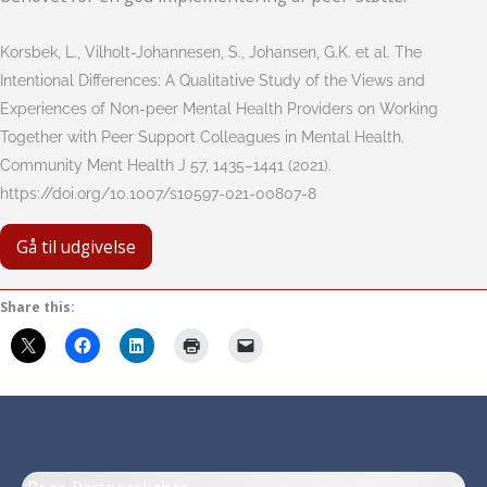
Korsbek, L., Vilholt-Johannesen, S., Johansen, G.K. et al. The
Intentional Differences: A Qualitative Study of the Views and
Experiences of Non-peer Mental Health Providers on Working
Together with Peer Support Colleagues in Mental Health.
Community Ment Health J 57, 1435–1441 (2021).
https://doi.org/10.1007/s10597-021-00807-8
Gå til udgivelse
Share this: