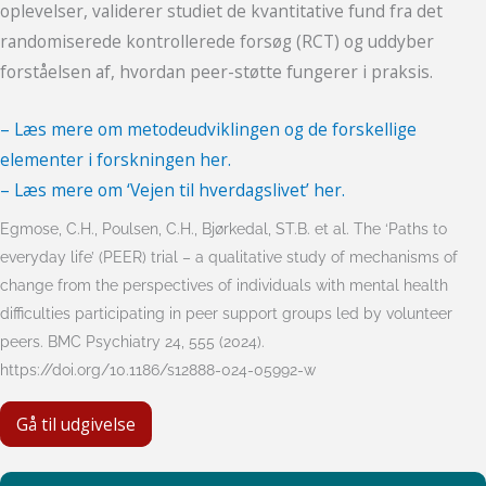
oplevelser, validerer studiet de kvantitative fund fra det
randomiserede kontrollerede forsøg (RCT) og uddyber
forståelsen af, hvordan peer-støtte fungerer i praksis.
– Læs mere om metodeudviklingen og de forskellige
elementer i forskningen her.
– Læs mere om ‘Vejen til hverdagslivet’ her.
Egmose, C.H., Poulsen, C.H., Bjørkedal, ST.B. et al. The ‘Paths to
everyday life’ (PEER) trial – a qualitative study of mechanisms of
change from the perspectives of individuals with mental health
difficulties participating in peer support groups led by volunteer
peers. BMC Psychiatry 24, 555 (2024).
https://doi.org/10.1186/s12888-024-05992-w
Gå til udgivelse