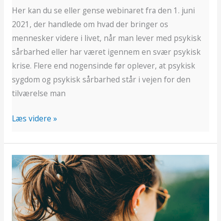
Her kan du se eller gense webinaret fra den 1. juni
2021, der handlede om hvad der bringer os
mennesker videre i livet, når man lever med psykisk
sårbarhed eller har været igennem en svær psykisk
krise. Flere end nogensinde før oplever, at psykisk
sygdom og psykisk sårbarhed står i vejen for den
tilværelse man
Læs videre »
Peer-
gruppen
gav
nye
veninder