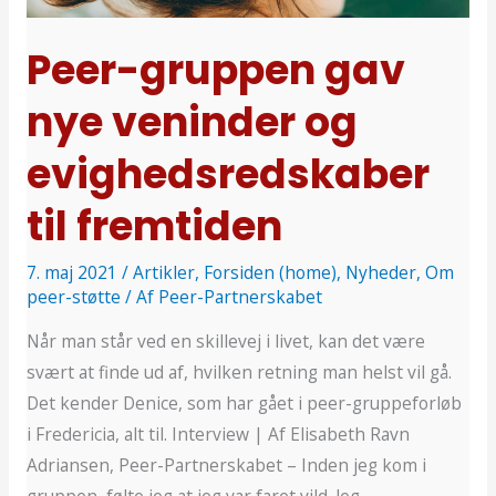
og
evighedsredskaber
Peer-gruppen gav
til
nye veninder og
fremtiden
evighedsredskaber
til fremtiden
7. maj 2021
/
Artikler
,
Forsiden (home)
,
Nyheder
,
Om
peer-støtte
/ Af
Peer-Partnerskabet
Når man står ved en skillevej i livet, kan det være
svært at finde ud af, hvilken retning man helst vil gå.
Det kender Denice, som har gået i peer-gruppeforløb
i Fredericia, alt til. Interview | Af Elisabeth Ravn
Adriansen, Peer-Partnerskabet – Inden jeg kom i