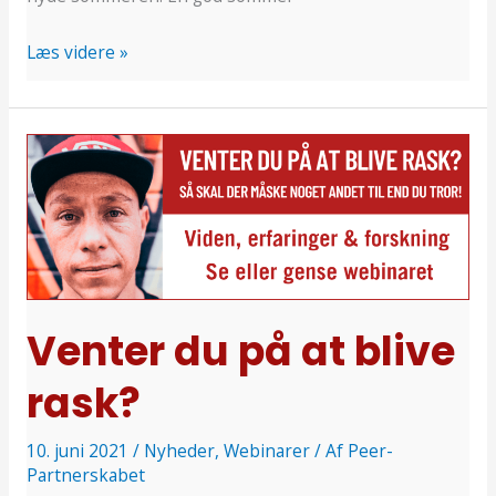
Læs videre »
Venter
du
på
at
blive
rask?
Venter du på at blive
rask?
10. juni 2021
/
Nyheder
,
Webinarer
/ Af
Peer-
Partnerskabet