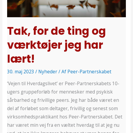
ting
og
værktøjer
jeg
Tak, for de ting og
har
værktøjer jeg har
lært!
lært!
30. maj 2023
/
Nyheder
/ Af
Peer-Partnerskabet
‘Vejen til Hverdagslivet’ er Peer-Partnerskabets 10-
ugers gruppeforløb for mennesker med psykisk
sårbarhed og frivillige peers. Jeg har både været en
del af forløbet som deltager, frivillig og senest som
virksomhedspraktikant hos Peer-Partnerskabet. Det
har været min vej fra en væltet hverdag til at jeg nu