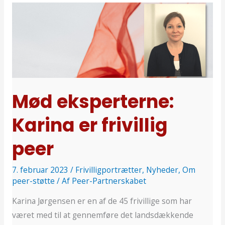
Mød
eksperterne:
Karina
er
frivillig
peer
Mød eksperterne:
Karina er frivillig
peer
7. februar 2023
/
Frivilligportrætter
,
Nyheder
,
Om
peer-støtte
/ Af
Peer-Partnerskabet
Karina Jørgensen er en af de 45 frivillige som har
været med til at gennemføre det landsdækkende