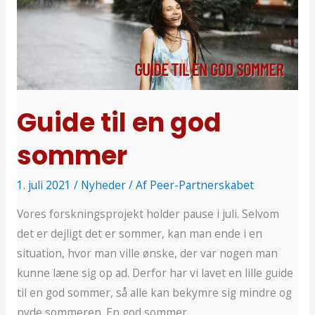
til
en
god
sommer
Guide til en god
sommer
1. juli 2021
/
Nyheder
/ Af
Peer-Partnerskabet
Vores forskningsprojekt holder pause i juli. Selvom
det er dejligt det er sommer, kan man ende i en
situation, hvor man ville ønske, der var nogen man
kunne læne sig op ad. Derfor har vi lavet en lille guide
til en god sommer, så alle kan bekymre sig mindre og
nyde sommeren. En god sommer