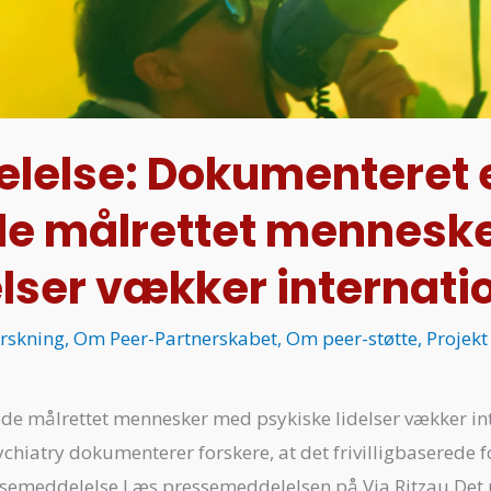
lelse: Dokumenteret e
e målrettet mennesk
elser vækker internati
rskning
,
Om Peer-Partnerskabet
,
Om peer-støtte
,
Projekt
e målrettet mennesker med psykiske lidelser vækker inter
chiatry dokumenterer forskere, at det frivilligbaserede fo
essemeddelelse Læs pressemeddelelsen på Via Ritzau Det 