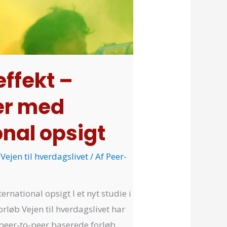
ffekt –
er med
onal opsigt
 Vejen til hverdagslivet
/ Af
Peer-
national opsigt I et nyt studie i
rløb Vejen til hverdagslivet har
peer-to-peer baserede forløb