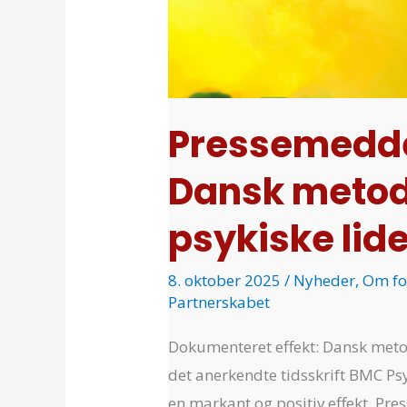
med
psykiske
lidelser
vækker
international
Pressemedde
opsigt
Dansk metod
psykiske lid
8. oktober 2025
/
Nyheder
,
Om fo
Partnerskabet
Dokumenteret effekt: Dansk metod
det anerkendte tidsskrift BMC Psy
en markant og positiv effekt. Pr