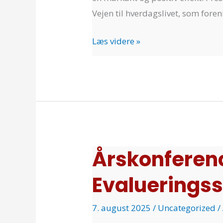
Vejen til hverdagslivet, som fore
Læs videre »
Årskonferenc
Årskonference
2025
Evalueringss
i
Dansk
7. august 2025
/
Uncategorized
/
Evalueringsselskab