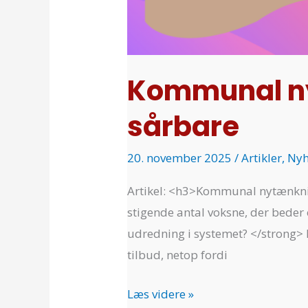
Kommunal ny
sårbare
20. november 2025
/
Artikler
,
Nyh
Artikel: <h3>Kommunal nytænkni
stigende antal voksne, der beder 
udredning i systemet? </strong> I
tilbud, netop fordi
Læs videre »