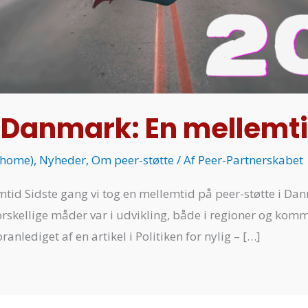
i Danmark: En mellemt
(home)
,
Nyheder
,
Om peer-støtte
/ Af
Peer-Partnerskabet
mtid Sidste gang vi tog en mellemtid på peer-støtte i Da
 forskellige måder var i udvikling, både i regioner og ko
anlediget af en artikel i Politiken for nylig – […]