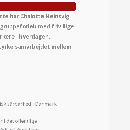
tte har Chalotte Heinsvig
gruppeforløb med frivillige
rkere i hverdagen.
 styrke samarbejdet mellem
ykisk sårbarhed i Danmark.
 i det offentlige
folk på fode igen.