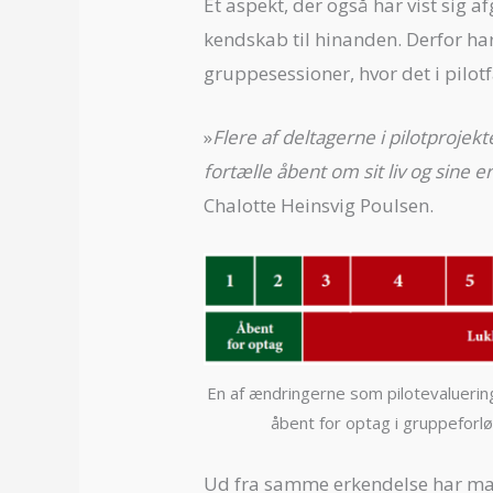
Et aspekt, der også har vist sig a
kendskab til hinanden. Derfor ha
gruppesessioner, hvor det i pilotf
»
Flere af deltagerne i pilotprojek
fortælle åbent om sit liv og sine 
Chalotte Heinsvig Poulsen.
En af ændringerne som pilotevalueringe
åbent for optag i gruppeforl
Ud fra samme erkendelse har man