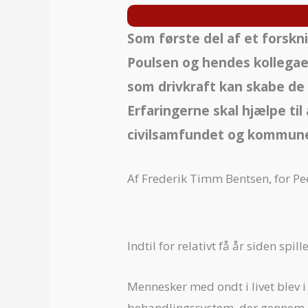
Som første del af et forskn
Poulsen og hendes kollegaer
som drivkraft kan skabe de 
Erfaringerne skal hjælpe ti
civilsamfundet og kommune
Af Frederik Timm Bentsen, for P
Indtil for relativt få år siden s
Mennesker med ondt i livet blev i 
behandlingssystem, der gennem oft