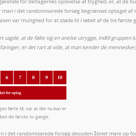
fgørende for deltagernes oplevelse af tryghed, er, at de hur
r man i det randomiserede forsøg begrænset optaget af ny
asen var mulighed for at støde til i løbet af de tre første 
tet sagde, at de følte sig en anelse utrygge, indtil gruppen
erfaringer, er det rart at vide, at man kender de menneske
n førte til, var at der nu kun er
øbet de første to gange.
 i det randomiserede forsøg desuden åbnet mere op for 