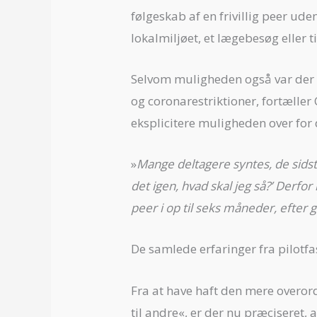
følgeskab af en frivillig peer ud
lokalmiljøet, et lægebesøg eller 
Selvom muligheden også var der u
og coronarestriktioner, fortæller
eksplicitere muligheden over for d
»
Mange deltagere syntes, de sids
det igen, hvad skal jeg så?’ Derfor
peer i op til seks måneder, efter
De samlede erfaringer fra pilotfa
Fra at have haft den mere overor
til andre«, er der nu præciseret, 