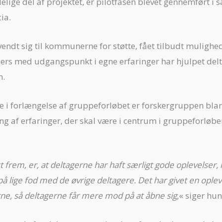
ndelige del af projektet, er pilotfasen blevet gennemfø
ia.
endt sig til kommunerne for støtte, fået tilbudt mulighed
 peers med udgangspunkt i egne erfaringer har hjulpet de
n.
 i forlængelse af gruppeforløbet er forskergruppen b
ing af erfaringer, der skal være i centrum i gruppeforløbe
 frem, er, at deltagerne har haft særligt gode oplevelser, n
å lige fod med de øvrige deltagere. Det har givet en oplev
rne, så deltagerne får mere mod på at åbne sig
,« siger hun