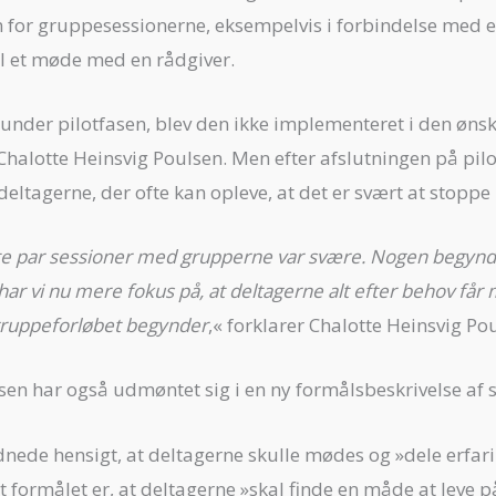
en for gruppesessionerne, eksempelvis i forbindelse med e
til et møde med en rådgiver.
nder pilotfasen, blev den ikke implementeret i den ønsk
 Chalotte Heinsvig Poulsen. Men efter afslutningen på pil
eltagerne, der ofte kan opleve, at det er svært at stoppe 
te par sessioner med grupperne var svære. Nogen begyndte
 har vi nu mere fokus på, at deltagerne alt efter behov får 
 gruppeforløbet begynder
,« forklarer Chalotte Heinsvig Po
sen har også udmøntet sig i en ny formålsbeskrivelse af 
dnede hensigt, at deltagerne skulle mødes og »dele erfari
at formålet er, at deltagerne »skal finde en måde at leve 