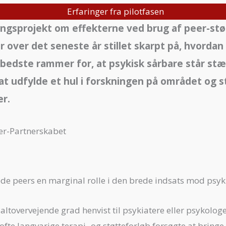
Erfaringer fra pilotfasen
ingsprojekt om effekterne ved brug af peer-stø
 over det seneste år stillet skarpt på, hvordan 
bedste rammer for, at psykisk sårbare står stæ
l at udfylde et hul i forskningen på området og
r.
eer-Partnerskabet
pillede peers en marginal rolle i den brede indsats mod ps
altovervejende grad henvist til psykiatere eller psykologer
e langvarige terapi- og støtteforløb forsøgte at bringe 