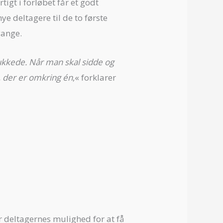
tigt i forløbet får et godt
e deltagere til de to første
gange.
 lukkede. Når man skal sidde og
r, der er omkring én
,« forklarer
deltagernes mulighed for at få