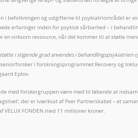
n i befolkningen og udgifterne til psykiatriområdet er vok
ede erfaringer inden for psykisk sårbarhed – i behandlin
r en virksom ressource, når det kommer til at støtte men
-støtte i stigende grad anvendes i behandlingspsykiatri
r seniorforsker i forskningsprogrammet Recovery og Inklu
gaard Eplov.
jde med forskergruppen være med til løbende at indsaml
gslivet’, der er iværksat af Peer Partnerskabet – et sam
s af VELUX FONDEN med 11 millioner kroner.