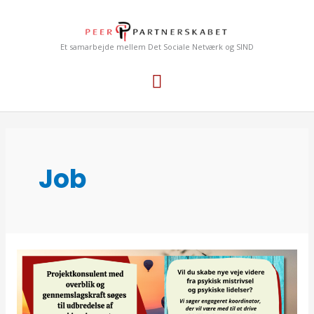
Gå
Hovedmenu
til
indholdet
Et samarbejde mellem Det Sociale Netværk og SIND
Job
To
ledige
stillinger