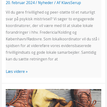
20. februar 2024
/
Nyheder
/ Af
KlavsSerup
Vil du gøre frivillighed og peer-støtte til et naturligt
svar på psykisk mistrivsel? Vi søger to engagerede
koordinatorer, der vil være med til at skabe lokale
forandringer i hhv. Fredericia/Kolding og
København/Rødovre. Som lokalkoordinator vil du stå i
spidsen for at videreføre vores evidensbaserede
frivilligindsats og gode lokale samarbejder. Samtidig
kan du sætte retningen for at
Læs videre »
Stillingsopslag:
Vil
du