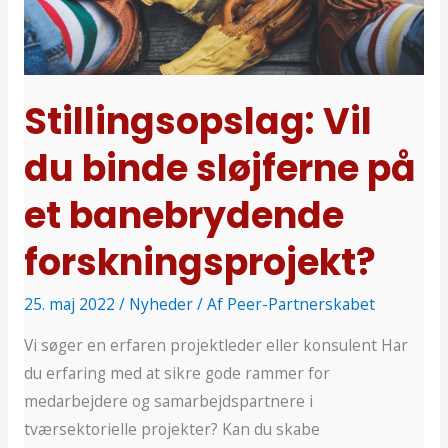
binde
sløjferne
på
et
Stillingsopslag: Vil
banebrydende
du binde sløjferne på
forskningsprojekt?
et banebrydende
forskningsprojekt?
25. maj 2022
/
Nyheder
/ Af
Peer-Partnerskabet
Vi søger en erfaren projektleder eller konsulent Har
du erfaring med at sikre gode rammer for
medarbejdere og samarbejdspartnere i
tværsektorielle projekter? Kan du skabe