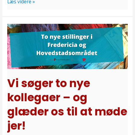
Læs videre »
Vi
søger
to
nye
kollegaer
–
og
Vi søger to nye
glæder
kollegaer – og
os
til
glæder os til at møde
at
møde
jer!
jer!