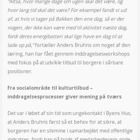
”Altså, hvor mange dage om ugen skal det være, og
hvor lang tid skal det være? For eksempel fandt vi ud
af, at hvis vi tager på Bakken den ene dag, så er der
nogen, der ikke kan være med til aktivitet næste dag,
fordi deres energibatteri skal lige have en dag til at
lade op på,”
fortæller Anders Bruhns om noget af den
læring, han har fået gennem inddragelsesworkshops
med fokus på at udvikle tilbud til borgere i sårbare
positioner.
Fra socialområde til kulturtilbud –
inddragelsesprocesser giver mening på tværs
Det var i løbet af sin tid som ungekontakt i Byens Hus,
at Anders Bruhns først så et behov for at sikre, at
borgeren har en stemme i samarbejdet med offentlige
indsatser, fordi han på trods af medarbejderens gode