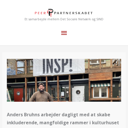
Gå
Hovedmenu
til
indholdet
Et samarbejde mellem Det Sociale Netværk og SIND
Anders Bruhns arbejder dagligt med at skabe
inkluderende, mangfoldige rammer i kulturhuset