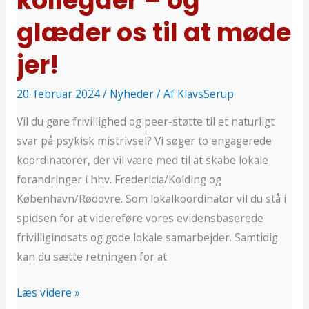
kollegaer – og
til
glæder os til at møde
at
møde
jer!
jer!
20. februar 2024
/
Nyheder
/ Af
KlavsSerup
Vil du gøre frivillighed og peer-støtte til et naturligt
svar på psykisk mistrivsel? Vi søger to engagerede
koordinatorer, der vil være med til at skabe lokale
forandringer i hhv. Fredericia/Kolding og
København/Rødovre. Som lokalkoordinator vil du stå i
spidsen for at videreføre vores evidensbaserede
frivilligindsats og gode lokale samarbejder. Samtidig
kan du sætte retningen for at
Læs videre »