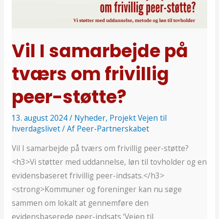
på
tværs
om
frivillig
Vil I samarbejde på
peer-
tværs om frivillig
støtte?
peer-støtte?
13. august 2024
/
Nyheder
,
Projekt Vejen til
hverdagslivet
/ Af
Peer-Partnerskabet
Vil I samarbejde på tværs om frivillig peer-støtte?
<h3>Vi støtter med uddannelse, løn til tovholder og en
evidensbaseret frivillig peer-indsats.</h3>
<strong>Kommuner og foreninger kan nu søge
sammen om lokalt at gennemføre den
evidensbaserede peer-indsats ‘Vejen til