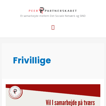
Gå
Hovedmenu
til
indholdet
Et samarbejde mellem Det Sociale Netværk og SIND
Frivillige
Vil
I
samarbejde