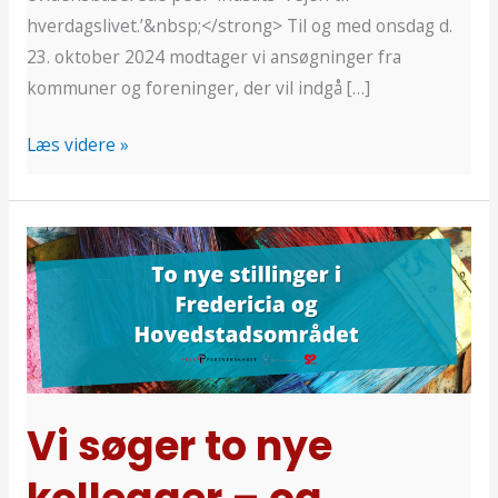
hverdagslivet.’&nbsp;</strong> Til og med onsdag d.
23. oktober 2024 modtager vi ansøgninger fra
kommuner og foreninger, der vil indgå […]
Læs videre »
Vi
søger
to
nye
kollegaer
–
og
Vi søger to nye
glæder
os