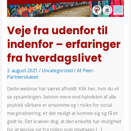
til
indenfor
–
erfaringer
Veje fra udenfor til
fra
indenfor – erfaringer
hverdagslivet
fra hverdagslivet
2. august 2021
/
Uncategorized
/ Af
Peer-
Partnerskabet
Dette webinar har været afholdt. Klik her, hvis du vil
se opsamlingen. Selvom mere end halvdelen af alle
psykisk sårbare er ensomme og i risiko for social
marginalisering, er det muligt at komme sig og få et
godt liv. Det kræver dog, at den enkelte har mulighed
for at løsrive sig fra rollen som modtager […]