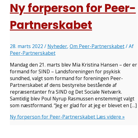
Ny forperson for Peer-
Partnerskabet
28. marts 2022
/
Nyheder
,
Om Peer-Partnerskabet
/ Af
Peer-Partnerskabet
Mandag den 21. marts blev Mia Kristina Hansen – der er
formand for SIND – Landsforeningen for psykisk
sundhed, valgt som formand for foreningen Peer-
Partnerskabet af dens bestyrelse bestående af
repræsentanter fra SIND og Det Sociale Netværk.
Samtidig blev Poul Nyrup Rasmussen enstemmigt valgt
som næstformand. “Jeg er glad for at jeg er blevet en […]
Ny forperson for Peer-Partnerskabet
Læs videre »