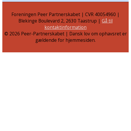
Foreningen Peer Partnerskabet | CVR 40054960 |
Blekinge Boulevard 2, 2630 Taastrup |
Gå til
kontaktinformation
© 2026
Peer-Partnerskabet
| Dansk lov om ophavsret er
gældende for hjemmesiden.