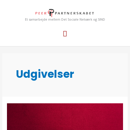
Gå
Hovedmenu
til
indholdet
Et samarbejde mellem Det Sociale Netværk og SIND
Udgivelser
Her
kan
du