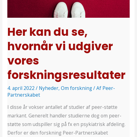
se,
hvornår
vi
udgiver
Her kan du se,
vores
hvornår vi udgiver
forskningsresultater
vores
forskningsresultater
4. april 2022
/
Nyheder
,
Om forskning
/ Af
Peer-
Partnerskabet
I disse år vokser antallet af studier af peer-støtte
markant. Generelt handler studierne dog om peer-
støtte som udspiller sig på fx en psykiatrisk afdeling.
Derfor er den forskning Peer-Partnerskabet