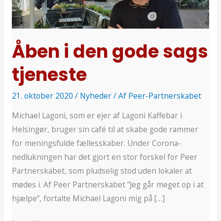
gode
sags
tjeneste
Åben i den gode sags
tjeneste
21. oktober 2020
/
Nyheder
/ Af
Peer-Partnerskabet
Michael Lagoni, som er ejer af Lagoni Kaffebar i
Helsingør, bruger sin café til at skabe gode rammer
for meningsfulde fællesskaber. Under Corona-
nedlukningen har det gjort en stor forskel for Peer
Partnerskabet, som pludselig stod uden lokaler at
mødes i. Af Peer Partnerskabet ”Jeg går meget op i at
hjælpe”, fortalte Michael Lagoni mig på […]