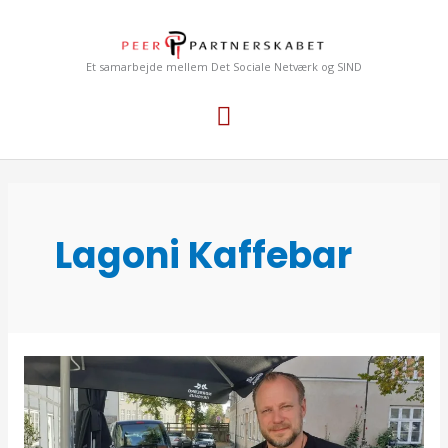
Gå
Hovedmenu
til
indholdet
Et samarbejde mellem Det Sociale Netværk og SIND
Lagoni Kaffebar
Åben
i
den