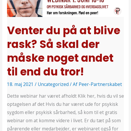
at
blive
rask?
Så
Venter du på at blive
skal
rask? Så skal der
der
måske
måske noget andet
noget
andet
til end du tror!
til
end
18. maj 2021
/
Uncategorized
/ Af
Peer-Partnerskabet
du
Dette webinar har været afholdt Klik her, hvis du vil se
tror!
optagelsen af det Hvis du har været ude for psykisk
sygdom eller psykisk sårbarhed, så kom til et gratis
webinar om at komme videre i livet. Er du tæt på som
pårørende eller medarbejder, er webinaret også for