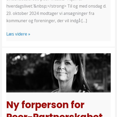
hverdagslivet.’&nbsp;</strong> Til og med onsdag d.
23. oktober 2024 modtager vi ansøgninger fra
kommuner og foreninger, der vil indgå […]
Læs videre »
Ny
forperson
for
Peer-
Partnerskabet
Ny forperson for