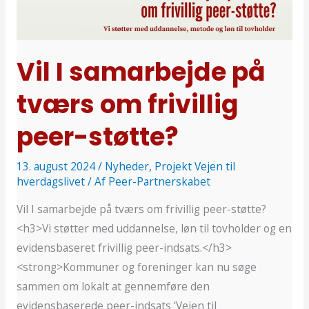
på
tværs
om
frivillig
Vil I samarbejde på
peer-
tværs om frivillig
støtte?
peer-støtte?
13. august 2024
/
Nyheder
,
Projekt Vejen til
hverdagslivet
/ Af
Peer-Partnerskabet
Vil I samarbejde på tværs om frivillig peer-støtte?
<h3>Vi støtter med uddannelse, løn til tovholder og en
evidensbaseret frivillig peer-indsats.</h3>
<strong>Kommuner og foreninger kan nu søge
sammen om lokalt at gennemføre den
evidensbaserede peer-indsats ‘Vejen til