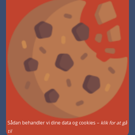
Sådan behandler vi dine data og cookies –
klik for at gå
til