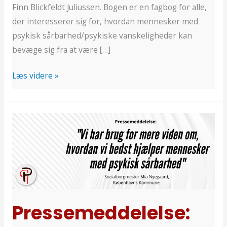
Finn Blickfeldt Juliussen. Bogen er en fagbog for alle,
der interesserer sig for, hvordan mennesker med
psykisk sårbarhed/psykiske vanskeligheder kan
bevæge sig fra at være […]
Læs videre »
Pressemeddelelse:
Forskning
i
det
gode
liv
for
Pressemeddelelse:
psykisk