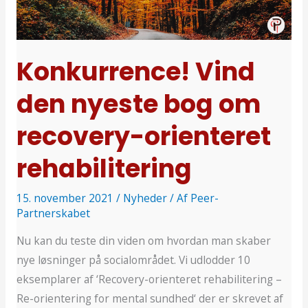
nyeste
bog
om
recovery-
Konkurrence! Vind
orienteret
den nyeste bog om
rehabilitering
recovery-orienteret
rehabilitering
15. november 2021
/
Nyheder
/ Af
Peer-
Partnerskabet
Nu kan du teste din viden om hvordan man skaber
nye løsninger på socialområdet. Vi udlodder 10
eksemplarer af ‘Recovery-orienteret rehabilitering –
Re-orientering for mental sundhed‘ der er skrevet af