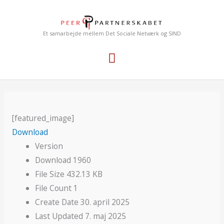
Gå
Hovedmenu
til
indholdet
Et samarbejde mellem Det Sociale Netværk og SIND
[featured_image]
Download
Version
Download
1960
File Size
432.13 KB
File Count
1
Create Date
30. april 2025
Last Updated
7. maj 2025