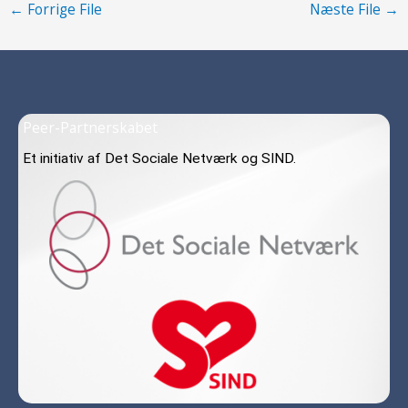
←
Forrige File
forhåbentlig til ny indsigt
Næste File
→
og handlekraft på
baggrund af dine svar og
løsninger. Læs mere…
Peer-Partnerskabet
Et initiativ af Det Sociale Netværk og SIND.