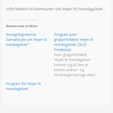
Information til kommuner om Vejen til hverdagslivet
Relaterede artikler
Ansøgningsskema:
Program peer-
Samarbejde om ‘Vejen til
gruppeforløbet ‘Vejen til
hverdagslivet'”
Hverdagslivet’ (2023
Fredericia)
Peer-gruppeforløbet
’Vejen til Hverdagslivet’
baserer sig på den pt.
bedste praksis- og
forskningsmæssige viden
om at have et godt
Program for ‘Vejen til
hverdagsliv,
Hverdagslivet’
empowerment og peer-
støtte. Temaerne i
gruppeforløbet har fokus
på dit ståsted i
hverdagen, og bidrager