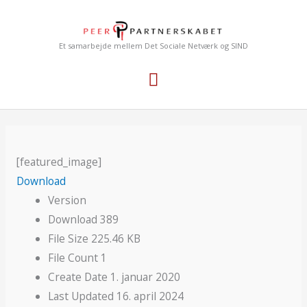
Gå
Hovedmenu
til
indholdet
Et samarbejde mellem Det Sociale Netværk og SIND
[featured_image]
Download
Version
Download
389
File Size
225.46 KB
File Count
1
Create Date
1. januar 2020
Last Updated
16. april 2024