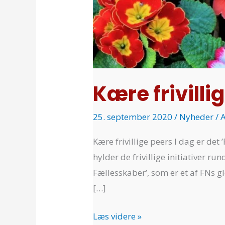
jeres
dag
Kære frivilli
25. september 2020
/
Nyheder
/ 
Kære frivillige peers I dag er det
hylder de frivillige initiativer r
Fællesskaber’, som er et af FNs
[…]
Læs videre »