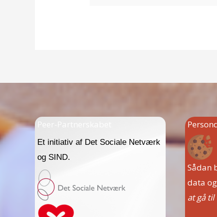
Peer-Partnerskabet
Persond
Et initiativ af Det Sociale Netværk
og SIND.
Sådan b
data og
at gå til