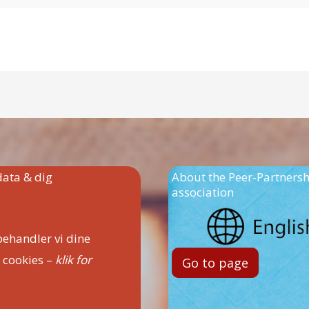
ata & dig
About the Peer-Partners
association
ehandler vi dine
 cookies –
klik for
Go to page