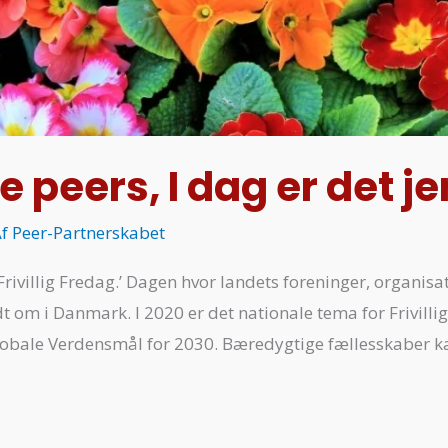
ge peers, I dag er det j
Af
Peer-Partnerskabet
 ’Frivillig Fredag.’ Dagen hvor landets foreninger, organisa
undt om i Danmark. I 2020 er det nationale tema for Frivill
 globale Verdensmål for 2030. Bæredygtige fællesskaber