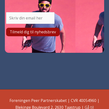
Foreningen Peer Partnerskabet | CVR 40054960 |
Blekinge Boulevard 2, 2630 Taastrup |
Gå til