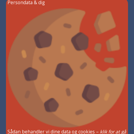
Persondata & dig
Sådan behandler vi dine data og cookies –
klik for at gå