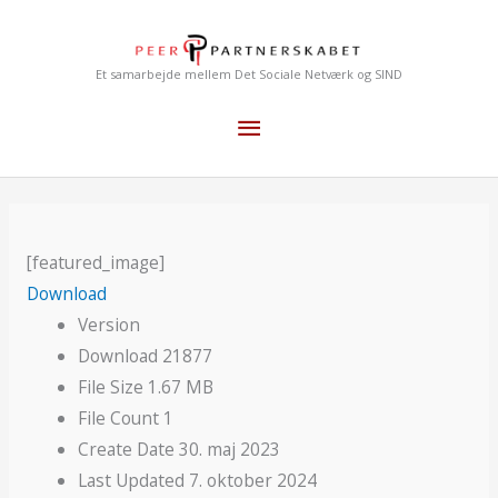
Gå
Hovedmenu
til
indholdet
Et samarbejde mellem Det Sociale Netværk og SIND
[featured_image]
Download
Version
Download
21877
File Size
1.67 MB
File Count
1
Create Date
30. maj 2023
Last Updated
7. oktober 2024